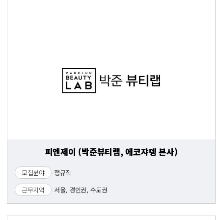
피엔제이 (박준뷰티랩, 에코쟈뎅 본사)
모집분야
정규직
근무지역
서울, 경인권, 수도권